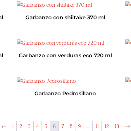
ml
Garbanzo con shiitake 370 ml
ml
Garbanzo con verduras eco 720 ml
Garbanzo Pedrosillano
←
1
2
3
4
5
6
7
8
9
…
11
12
13
→