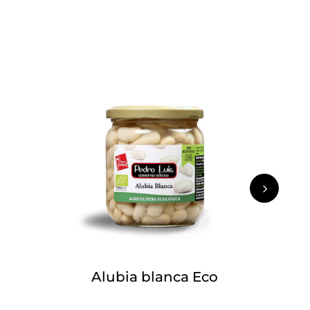
5
Alubia blanca Eco
M