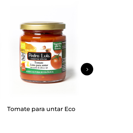
5
Tomate para untar Eco
Guis