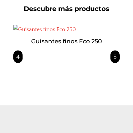
Descubre más productos
Guisantes finos Eco 250
Yem
4
5
©